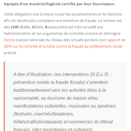
équipés d’un matériel/logiciel certifié par leur fournisseur
.
Cette obligation vise à mieux tracer les encaissements et les factures
afin de rendre plus complexe une tentative de fraude. Le secteur est
des
CHR
(
C
afés,
H
ôtels,
R
estaurants) est très surveillé par
l’administration et ses organismes de contrôle comme en témoigne
l’
Acoss
(caisse nationale du réseau des Urssaf) qui dans son
rapport de
2016 sur le contrôle et la lutte contre la fraude au prélèvement social
précise
A titre d’illustration, ces interventions (N.D.L.R. :
prévention contre la fraude fiscale) s’orientent
traditionnellement vers les activités liées à la
saisonnalité, au tourisme de masse et/ou
manifestations culturelles, musicales ou sportives
(festivals, marchés/braderies,
hôtels/cafés/restaurants et commerces du littoral
français, sites touristiques et culturels).