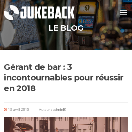
Aller
au
Menu
contenu
LE BLOG
Gérant de bar : 3
incontournables pour réussir
en 2018
13 avril 2018
Auteur :
adminJK